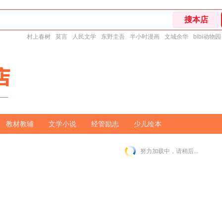
村上春树
莫言
人民文学
东野圭吾
半小时漫画
文城余华
bibi动物园
教材教辅
文学小说
经管励志
少儿绘本
努力加载中，请稍后...