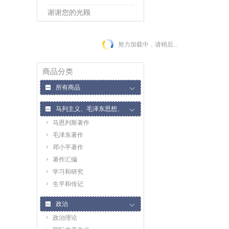
谢谢您的光顾
努力加载中，请稍后...
商品分类
所有商品
马列主义、毛泽东思想、
马恩列斯著作
邓小平理论
毛泽东著作
邓小平著作
著作汇编
学习和研究
生平和传记
政治
政治理论