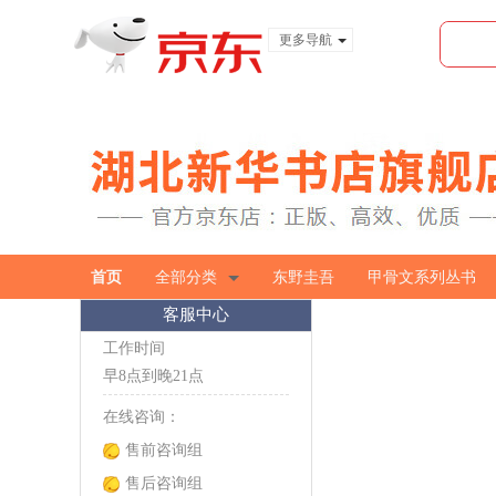
更多导航
服装城
食品
金融
首页
全部分类
东野圭吾
甲骨文系列丛书
客服中心
工作时间
早8点到晚21点
在线咨询：
售前咨询组
售后咨询组