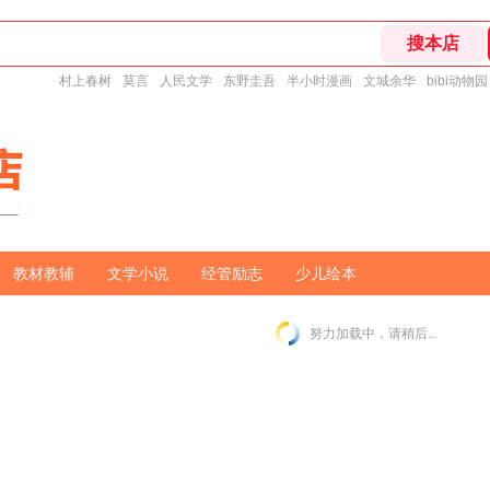
村上春树
莫言
人民文学
东野圭吾
半小时漫画
文城余华
bibi动物园
教材教辅
文学小说
经管励志
少儿绘本
努力加载中，请稍后...