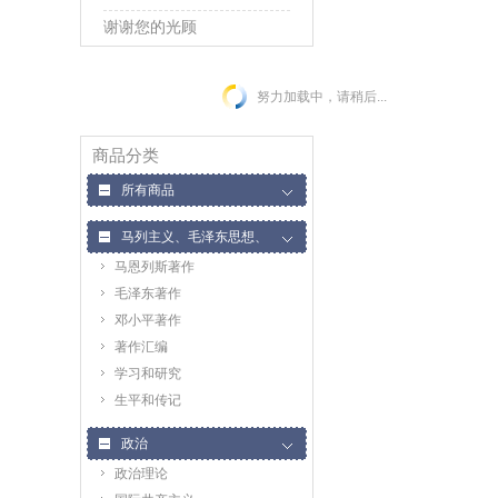
谢谢您的光顾
努力加载中，请稍后...
商品分类
所有商品
马列主义、毛泽东思想、
马恩列斯著作
邓小平理论
毛泽东著作
邓小平著作
著作汇编
学习和研究
生平和传记
政治
政治理论