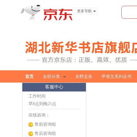
更多导航
服装城
食品
金融
首页
全部分类
东野圭吾
甲骨文系列丛书
客服中心
工作时间
早8点到晚21点
在线咨询：
售前咨询组
售后咨询组