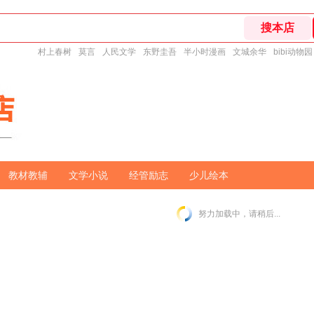
村上春树
莫言
人民文学
东野圭吾
半小时漫画
文城余华
bibi动物园
教材教辅
文学小说
经管励志
少儿绘本
努力加载中，请稍后...