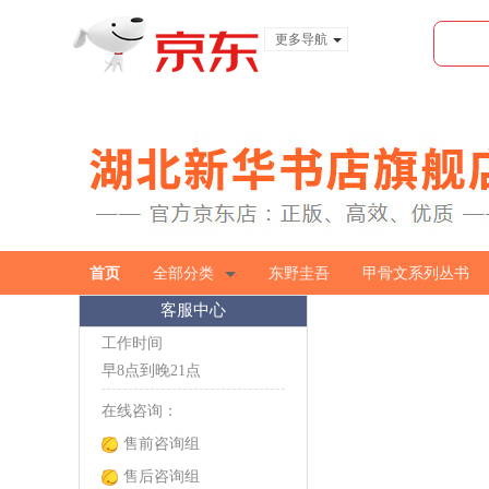
更多导航
服装城
食品
金融
首页
全部分类
东野圭吾
甲骨文系列丛书
客服中心
工作时间
早8点到晚21点
在线咨询：
售前咨询组
售后咨询组