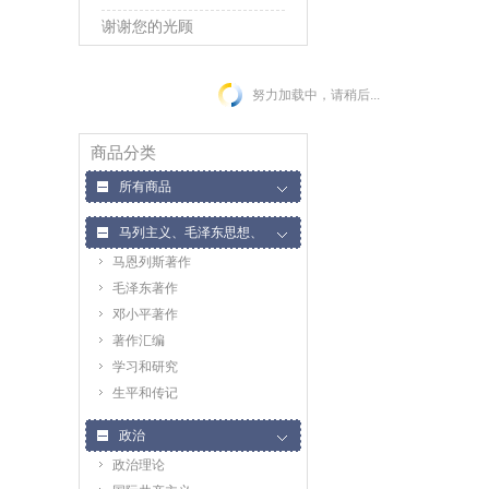
谢谢您的光顾
努力加载中，请稍后...
商品分类
所有商品
马列主义、毛泽东思想、
马恩列斯著作
邓小平理论
毛泽东著作
邓小平著作
著作汇编
学习和研究
生平和传记
政治
政治理论